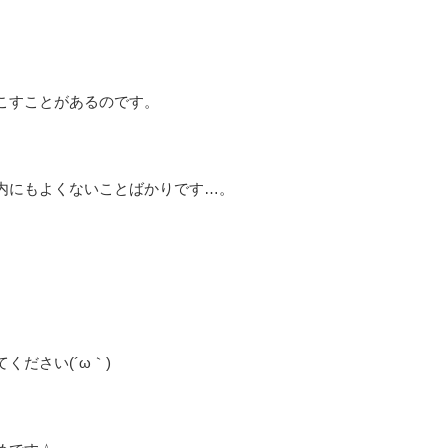
、
こすことがあるのです。
内にもよくないことばかりです…。
ください(´ω｀)