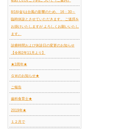
初めての方ご予約について（ご案内）
8/16(金)は台風の影響のため、 16：30～
臨時休診とさせていただきます。 ご迷惑を
お掛けいたしますが よろしくお願いいたし
ます。
診療時間および休診日の変更のお知らせ
【令和2年11月より】
★3周年★
ＧＷのお知らせ★
ご報告
歯科食育士★
2019年★
１２月で