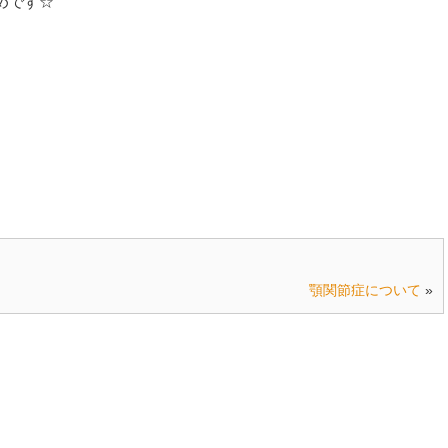
めです☆
顎関節症について
»