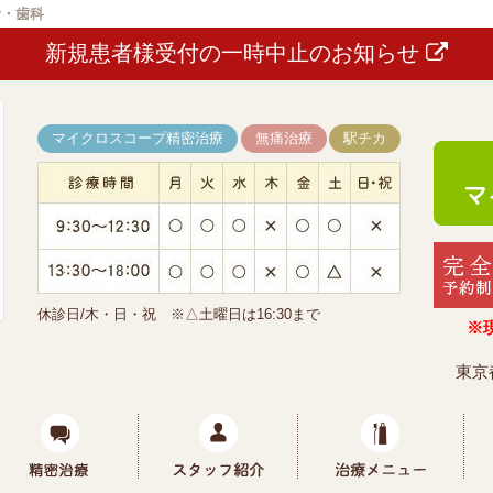
者・歯科
新規患者様受付の一時中止のお知らせ
マイクロスコープ精密治療
無痛治療
駅チカ
休診日/木・日・祝 ※△土曜日は16:30まで
※
東京
なかや歯科について
マイクロスコープ精密治療
スタッフ紹介
治