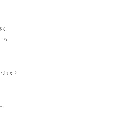
多く、
｀*)
いますか？
…。